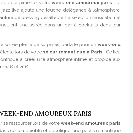
éale pour pimenter votre
week-end amoureux paris
. La
 jazz live ajoute une touche d’élégance à l’atmosphère,
nture de pressing désaffecté. La sélection musicale met
 incluent une soirée dans un bar à cocktails dans leur
e soirée pleine de surprises, parfaite pour un
week-end
étente lors de votre
séjour romantique à Paris
. Ce lieu
sé contribue à créer une atmosphère intime et propice aux
re 12€ et 20€.
N WEEK-END AMOUREUX PARIS
ur se ressourcer lors de votre
week-end amoureux paris
 dans ce lieu paisible et bucolique, une pause romantique