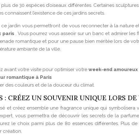
e plus de 30 espèces d’oiseaux différentes. Certaines sculptur
 connaissent l’existence de ces jardins secrets.
de ce jardin vous permettront de vous reconnecter à la nature 
 paris
. Vous pourrez vous asseoir sur un banc et admirer les 
romenade romantique et pour une pause bien méritée lors de vo
rature ambiante de la ville.
iez avant votre visite pour optimiser votre
week-end amoureux 
our romantique à Paris
ter des couleurs et de la douceur du climat.
S : CRÉEZ UN SOUVENIR UNIQUE LORS D
lisé et créez ensemble une fragrance unique qui symbolisera 
expert, vous permettra de découvrir les secrets de la parfumer
aurez le choix parmi plus de 80 essences différentes. Plus de 
r création.