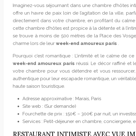
Imaginez-vous séjournant dans une chambre d’hôtes inti
offre un havre de paix loin de l’agitation de la ville, par
directement dans votre chambre, en profitant du calme 
cette chambre d’hôtes est propice à la détente et à l’int
se trouve à moins de 500 mètres de la Place des Vos
charme lors de leur
week-end amoureux paris
.
Pourquoi c’est romantique : L’intimité et le calme de c
week-end amoureux paris
réussi. Le décor raffiné et
votre chambre pour vous détendre et vous ressourcer, l
authentique pour leur escapade romantique, un véritabl
haute saison touristique.
Adresse approximative : Marais, Paris
Site web : (Sur demande)
Fourchette de prix : 150€ – 300€ par nuit, un invest
Services : Petit-déjeuner en chambre, conciergerie, 
RESTAURANT INTIMISTE AVEC VUE IM