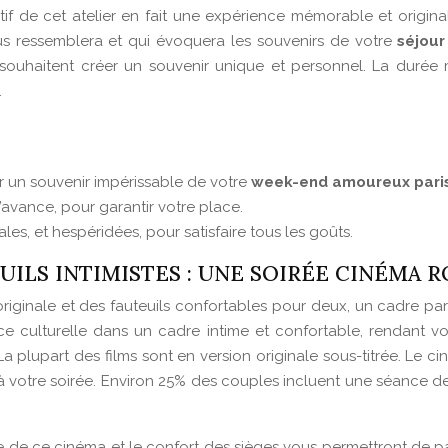
atif de cet atelier en fait une expérience mémorable et origin
s ressemblera et qui évoquera les souvenirs de votre
séjour
souhaitent créer un souvenir unique et personnel. La durée m
.
r un souvenir impérissable de votre
week-end amoureux pari
’avance, pour garantir votre place.
les, et hespéridées, pour satisfaire tous les goûts.
EUILS INTIMISTES : UNE SOIRÉE CINÉMA 
iginale et des fauteuils confortables pour deux, un cadre par
ce culturelle dans un cadre intime et confortable, rendant v
 La plupart des films sont en version originale sous-titrée. Le
le à votre soirée. Environ 25% des couples incluent une séanc
te de ce cinéma et le confort des sièges vous permettront de p