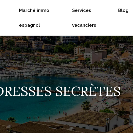
Marché immo
Services
Blog
espagnol
vacanciers
ADRESSES SECRÈTES