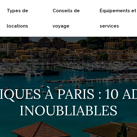
Types de
Conseils de
Équipements et
locations
voyage
services
UES À PARIS : 10 
INOUBLIABLES