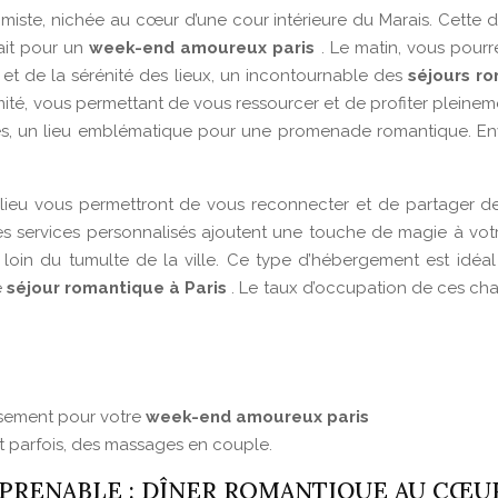
miste, nichée au cœur d’une cour intérieure du Marais. Cette 
fait pour un
week-end amoureux paris
. Le matin, vous pourr
et de la sérénité des lieux, un incontournable des
séjours r
imité, vous permettant de vous ressourcer et de profiter pleine
ges, un lieu emblématique pour une promenade romantique. E
e lieu vous permettront de vous reconnecter et de partager d
 les services personnalisés ajoutent une touche de magie à vot
oin du tumulte de la ville. Ce type d’hébergement est idéal
e
séjour romantique à Paris
. Le taux d’occupation de ces ch
issement pour votre
week-end amoureux paris
et parfois, des massages en couple.
PRENABLE : DÎNER ROMANTIQUE AU CŒUR