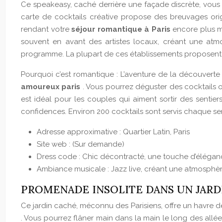
Ce speakeasy, caché derrière une façade discrète, vous
carte de cocktails créative propose des breuvages orig
rendant votre
séjour romantique à Paris
encore plus m
souvent en avant des artistes locaux, créant une atmo
programme. La plupart de ces établissements proposent 
Pourquoi c’est romantique : L’aventure de la découverte
amoureux paris
. Vous pourrez déguster des cocktails 
est idéal pour les couples qui aiment sortir des sentier
confidences. Environ 200 cocktails sont servis chaque sem
Adresse approximative : Quartier Latin, Paris
Site web : (Sur demande)
Dress code : Chic décontracté, une touche d’éléga
Ambiance musicale : Jazz live, créant une atmosphèr
PROMENADE INSOLITE DANS UN JARD
Ce jardin caché, méconnu des Parisiens, offre un havre de 
. Vous pourrez flâner main dans la main le long des allé