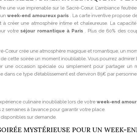
offre une vue imprenable sur le Sacré-Cœur. L’ambiance feutrée e
r un
week-end amoureux paris
. La carte inventive propose d
ant à créer une atmosphère intime et chaleureuse. La capacité 
pour votre
séjour romantique à Paris
. Plus de 60% des coup
Sacré-Cœur crée une atmosphère magique et romantique, un mom
re de cette soirée un moment inoubliable. Vous pourrez admirer 
lébrer une occasion spéciale ou simplement pour partager 
ue dans ce type d’établissement est d’environ 85€ par personne
périence culinaire inoubliable lors de votre
week-end amoure
 2 semaines à l’avance pour garantir votre place.
n disponibles sur demande.
E SOIRÉE MYSTÉRIEUSE POUR UN WEEK-E