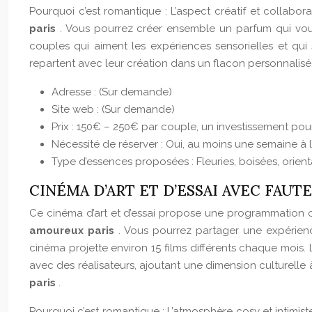
Pourquoi c’est romantique : L’aspect créatif et collabor
paris
. Vous pourrez créer ensemble un parfum qui vou
couples qui aiment les expériences sensorielles et qui 
repartent avec leur création dans un flacon personnalisé
Adresse : (Sur demande)
Site web : (Sur demande)
Prix : 150€ – 250€ par couple, un investissement pou
Nécessité de réserver : Oui, au moins une semaine à l
Type d’essences proposées : Fleuries, boisées, orienta
CINÉMA D’ART ET D’ESSAI AVEC FAUT
Ce cinéma d’art et d’essai propose une programmation or
amoureux paris
. Vous pourrez partager une expérien
cinéma projette environ 15 films différents chaque mois.
avec des réalisateurs, ajoutant une dimension culturel
paris
.
Pourquoi c’est romantique : L’atmosphère cosy et intimis