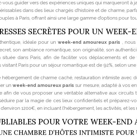
aissez-vous guider vers des expériences uniques qui marqueront à 
rissables dans des lieux chargés d’histoire et de charme, parf
uples à Paris, offrant ainsi une large gamme d’options pour to
DRESSES SECRÈTES POUR UN WEEK-
thentique, idéale pour un
week-end amoureux paris
, nous
ecret, son ambiance romantique, son originalité, son authentici
 située dans Paris, afin de faciliter vos déplacements et d
s visitant Paris pour un séjour romantique est de 92%, selon une 
tre hébergement de charme caché, restauration intimiste avec de
ser un
week-end amoureux paris
sur mesure, adapté à vos env
afin de vous proposer une véritable alternative aux circuits t
séduire par la magie de ces lieux confidentiels et préparez-v
 d’environ 1200€, en incluant l’hébergement, les activités, et les 
OUBLIABLES POUR VOTRE WEEK-END
NE CHAMBRE D’HÔTES INTIMISTE POUR 