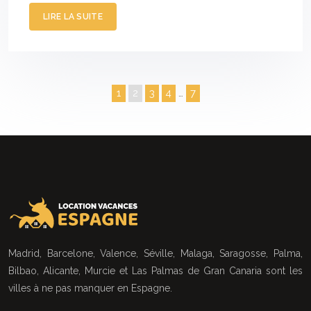
LIRE LA SUITE
1
2
3
4
…
7
Madrid, Barcelone, Valence, Séville, Malaga, Saragosse, Palma,
Bilbao, Alicante, Murcie et Las Palmas de Gran Canaria sont les
villes à ne pas manquer en Espagne.